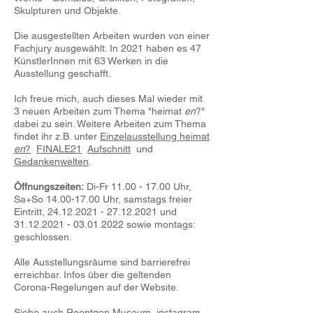
Skulpturen und Objekte.
Die ausgestellten Arbeiten wurden von einer
Fachjury ausgewählt. In 2021 haben es 47
KünstlerInnen mit 63 Werken in die
Ausstellung geschafft.
Ich freue mich, auch dieses Mal wieder mit
3 neuen Arbeiten zum Thema "heimat
en
?"
dabei zu sein. Weitere Arbeiten zum Thema
findet ihr z.B. unter
Einzelausstellung heimat
en
?
FINALE21
Aufschnitt
und
Gedankenwelten
.
Öffnungszeiten:
Di-Fr
11.00 - 17.00
Uhr,
Sa+So
14.00-17.00
Uhr, samstags freier
Eintritt,
24.12.2021 - 27.12.2021
und
31.12.2021 - 03.01.2022
sowie montags:
geschlossen.
Alle Ausstellungsräume sind barrierefrei
erreichbar. Infos über die geltenden
Corona-Regelungen auf der Website.
Siehe auch
Roentgen Museum
instagram