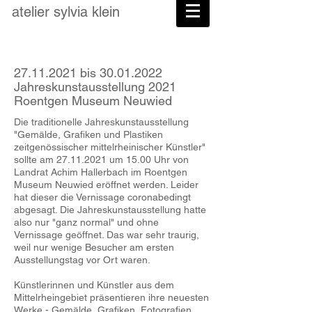
atelier
sylvia
klein
27.11.2021
bis
30.01.2022
Jahreskunstausstellung 2021
Roentgen Museum Neuwied
Die
traditionelle Jahreskunstausstellung
"Gemälde, Grafiken und Plastiken
zeitgenössischer mittelrheinischer Künstler"
sollte am
27.11.2021
um 15.00 Uhr von
Landrat Achim Hallerbach im Roentgen
Museum Neuwied eröffnet werden. Leider
hat dieser die Vernissage coronabedingt
abgesagt. Die Jahreskunstausstellung hatte
also nur "ganz normal" und ohne
Vernissage geöffnet. Das war sehr traurig,
weil nur wenige Besucher am ersten
Ausstellungstag vor Ort waren.
Künstlerinnen und Künstler aus dem
Mittelrheingebiet präsentieren ihre neuesten
Werke - Gemälde, Grafiken, Fotografien,