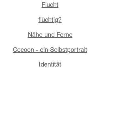
Flucht
flüchtig?
Nähe und Ferne
Cocoon - ein Selbstportrait
Identität
Fremdsein
Isolation
© sylvia klein / Proudly created with
Wix.com
Datenschutzerklärung
Impressum