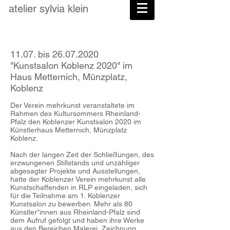
atelier
sylvia
klein
11.07. bis
26.07.2020
"Kunstsalon Koblenz 2020" im
Haus Metternich, Münzplatz,
Koblenz
Der Verein mehrkunst veranstaltete im
Rahmen des Kultursommers Rheinland-
Pfalz den Koblenzer Kunstsalon 2020 im
Künstlerhaus Metternich, Münzplatz
Koblenz.
Nach der langen Zeit der Schließungen, des
erzwungenen Stillstands und unzähliger
abgesagter Projekte und Ausstellungen,
hatte der Koblenzer Verein mehrkunst alle
Kunstschaffenden in RLP eingeladen, sich
für die Teilnahme am 1. Koblenzer
Kunstsalon zu bewerben. Mehr als 80
Künstler*innen aus Rheinland-Pfalz sind
dem Aufruf gefolgt und haben ihre Werke
aus den Bereichen Malerei, Zeichnung,